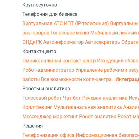
Круглосуточно
Телефония для бизнеса
Виртуальная АТС
ИПТ (IP-телефония)
Виртуальны
разговоров
Голосовое меню
Мобильный личный 
ОПДкРК
Автоинформатор
Автосекретарь
Обратн
Контакт-центр
Омниканальный контакт-центр
Исходящий обзв
Робот-администратор
Управление рабочими рес
работы
Все возможности колл-центра
Интеграц
Роботы и аналитика
Голосовой робот
Чат-бот
Речевая аналитика
Иск
Коллтрекинг
Мультиканальная аналитика
Анали
Мессенджер‑маркетинг
Робот-аналитик
Робот-м
Решения
Телефонизация офиса
Информационная безопас