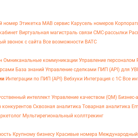
й номер
Этикетка
МАВ сервис
Карусель номеров
Корпорат
кабинет
Виртуальная магистраль связи
СМС-рассылки
Рас
ый звонок с сайта
Все возможности ВАТС
он
Омниканальные коммуникации
Управление персоналом
урсами
База знаний
Управление сделками
ПИП (API) для У
ии
Интеграции по ПИП (API)
Вебхуки
Интеграция с 1С
Все ин
усственный интеллект
Управление качеством (QM)
Бизнес-
з конкурентов
Сквозная аналитика
Товарная аналитика
Em
аркетолог
Мультирегиональный коллтрекинг
ность
Крупному бизнесу
Красивые номера
Международный