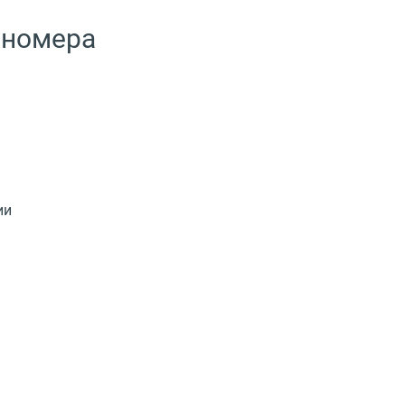
 номера
ии