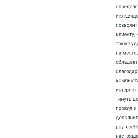
определя
исходяще
позволит
клиенту, 
также уд
на местн
обладает
благодар
компьюте
интернет-
тянуть д
провод и
дополнит
роутере!
настояща