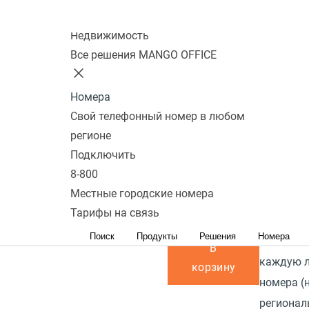
те
подключения ПК
101
Перейти в
сравнению
Колл-центр
к телефону:
Да
избранное
Перейти в
Описани
Недвижимость
сравнение
Наличие PoE
Прочитат
Все решения MANGO OFFICE
(питание через
Granstre
кабель
идеальны
Номера
интернет):
Нет
Свой телефонный номер в любом
соотноше
регионе
Благодар
Блок питания в
Подключить
можно уд
комплекте:
Да
8-800
переклю
Местные городские номера
звонками
В наличии
Тарифы на связь
терять к
4 700 р.
Поиск
Продукты
Решения
Номера
можно по
В
каждую 
корзину
номера (
регионал